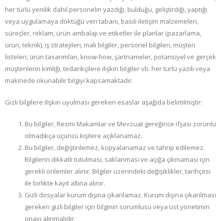
her türlü yenilik dahil personelin yazdığı, bulduğu, geliştirdiği, yaptığı
veya uygulamaya döktüğü veri tabanı, basılı iletişim malzemeleri,
süreçler, reklam, ürün ambalajı ve etiketler ile planlar (pazarlama,
ürün, teknik), iş stratejileri, mali bilgiler, personel bilgileri, müşteri
listeleri, ürün tasarımları, know-how, şartnameler, potansiyel ve gerçek
müşterilerin kimliği, tedarikçilere ilişkin bilgiler vb. her türlü yazılı veya
makinede okunabilir bilgiyi kapsamaktadır.
Gizli bilgilere ilişkin uyulması gereken esaslar aşağıda belirtilmiştir:
Bu bilgiler, Resmi Makamlar ve Mevzuat gereğince ifşası zorunlu
olmadıkça üçüncü kişilere açıklanamaz.
Bu bilgiler, değiştirilemez, kopyalanamaz ve tahrip edilemez.
Bilgilerin dikkatli tutulması, saklanması ve açığa çıkmaması için
gerekli önlemler alınır. Bilgiler üzerindeki değişiklikler, tarihçesi
ile birlikte kayıt altına alınır.
Gizli dosyalar kurum dışına çıkarılamaz. Kurum dışına çıkarılması
gereken gizli bilgiler için bilginin sorumlusu veya üst yönetimin
onayı alınmalıdır.