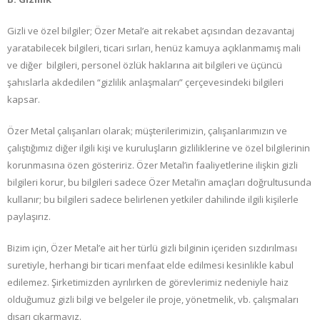
Gizli ve özel bilgiler; Özer Metal’e ait rekabet açısından dezavantaj
yaratabilecek bilgileri, ticari sırları, henüz kamuya açıklanmamış mali
ve diğer bilgileri, personel özlük haklarına ait bilgileri ve üçüncü
şahıslarla akdedilen “gizlilik anlaşmaları” çerçevesindeki bilgileri
kapsar.
Özer Metal çalışanları olarak; müşterilerimizin, çalışanlarımızın ve
çalıştığımız diğer ilgili kişi ve kuruluşların gizliliklerine ve özel bilgilerinin
korunmasına özen gösteririz. Özer Metal’in faaliyetlerine ilişkin gizli
bilgileri korur, bu bilgileri sadece Özer Metal’in amaçları doğrultusunda
kullanır; bu bilgileri sadece belirlenen yetkiler dahilinde ilgili kişilerle
paylaşırız.
Bizim için, Özer Metal’e ait her türlü gizli bilginin içeriden sızdırılması
suretiyle, herhangi bir ticari menfaat elde edilmesi kesinlikle kabul
edilemez. Şirketimizden ayrılırken de görevlerimiz nedeniyle haiz
olduğumuz gizli bilgi ve belgeler ile proje, yönetmelik, vb. çalışmaları
dışarı çıkarmayız.