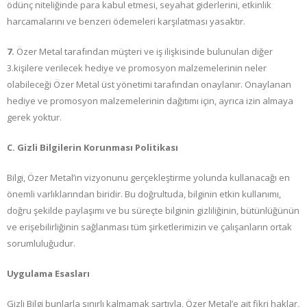
ödünç niteliğinde para kabul etmesi, seyahat giderlerini, etkinlik
harcamalarını ve benzeri ödemeleri karşılatması yasaktır.
7.
Özer Metal tarafından müşteri ve iş ilişkisinde bulunulan diğer
3.kişilere verilecek hediye ve promosyon malzemelerinin neler
olabileceği Özer Metal üst yönetimi tarafından onaylanır. Onaylanan
hediye ve promosyon malzemelerinin dağıtımı için, ayrıca izin almaya
gerek yoktur.
C. Gizli Bilgilerin Korunması Politikası
Bilgi, Özer Metal’in vizyonunu gerçekleştirme yolunda kullanacağı en
önemli varlıklarından biridir. Bu doğrultuda, bilginin etkin kullanımı,
doğru şekilde paylaşımı ve bu süreçte bilginin gizliliğinin, bütünlüğünün
ve erişebilirliğinin sağlanması tüm şirketlerimizin ve çalışanların ortak
sorumluluğudur.
Uygulama Esasları
Gizli Bilgi bunlarla sınırlı kalmamak şartıyla, Özer Metal’e ait fikri haklar,