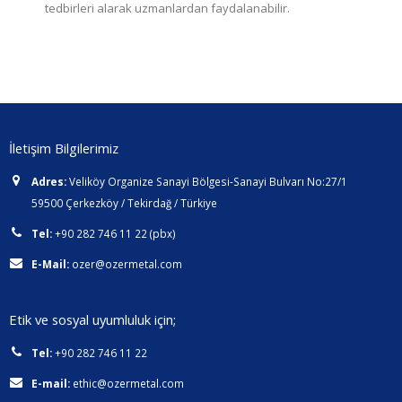
tedbirleri alarak uzmanlardan faydalanabilir.
İletişim Bilgilerimiz
Adres:
Veliköy Organize Sanayi Bölgesi-Sanayi Bulvarı No:27/1
59500 Çerkezköy / Tekirdağ / Türkiye
Tel:
+90 282 746 11 22 (pbx)
E-Mail:
ozer@ozermetal.com
Etik ve sosyal uyumluluk için;
Tel:
+90 282 746 11 22
E-mail:
ethic@ozermetal.com