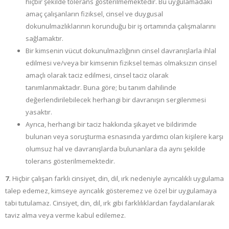
hiçbir şekilde tolerans gösterilmemektedir. Bu uygulamadaki
amaç çalışanların fiziksel, cinsel ve duygusal
dokunulmazlıklarının korunduğu bir iş ortamında çalışmalarını
sağlamaktır.
Bir kimsenin vücut dokunulmazlığının cinsel davranışlarla ihlal
edilmesi ve/veya bir kimsenin fiziksel temas olmaksızın cinsel
amaçlı olarak taciz edilmesi, cinsel taciz olarak
tanımlanmaktadır. Buna göre; bu tanım dahilinde
değerlendirilebilecek herhangi bir davranışın sergilenmesi
yasaktır.
Ayrıca, herhangi bir taciz hakkında şikayet ve bildirimde
bulunan veya soruşturma esnasında yardımcı olan kişilere karşı
olumsuz hal ve davranışlarda bulunanlara da aynı şekilde
tolerans gösterilmemektedir.
7.
Hiçbir çalışan farklı cinsiyet, din, dil, ırk nedeniyle ayrıcalıklı uygulama
talep edemez, kimseye ayrıcalık gösteremez ve özel bir uygulamaya
tabi tutulamaz. Cinsiyet, din, dil, ırk gibi farklılıklardan faydalanılarak
taviz alma veya verme kabul edilemez.