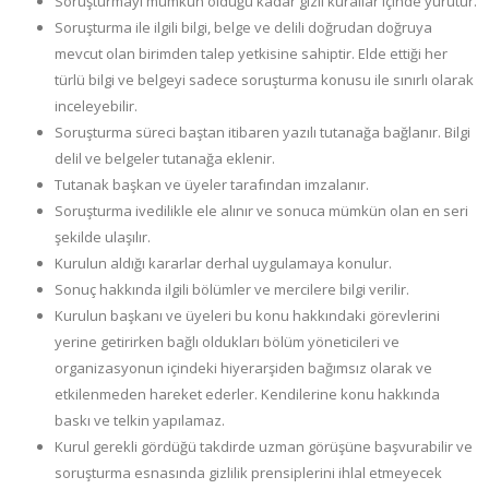
Soruşturmayı mümkün olduğu kadar gizli kurallar içinde yürütür.
Soruşturma ile ilgili bilgi, belge ve delili doğrudan doğruya
mevcut olan birimden talep yetkisine sahiptir. Elde ettiği her
türlü bilgi ve belgeyi sadece soruşturma konusu ile sınırlı olarak
inceleyebilir.
Soruşturma süreci baştan itibaren yazılı tutanağa bağlanır. Bilgi
delil ve belgeler tutanağa eklenir.
Tutanak başkan ve üyeler tarafından imzalanır.
Soruşturma ivedilikle ele alınır ve sonuca mümkün olan en seri
şekilde ulaşılır.
Kurulun aldığı kararlar derhal uygulamaya konulur.
Sonuç hakkında ilgili bölümler ve mercilere bilgi verilir.
Kurulun başkanı ve üyeleri bu konu hakkındaki görevlerini
yerine getirirken bağlı oldukları bölüm yöneticileri ve
organizasyonun içindeki hiyerarşiden bağımsız olarak ve
etkilenmeden hareket ederler. Kendilerine konu hakkında
baskı ve telkin yapılamaz.
Kurul gerekli gördüğü takdirde uzman görüşüne başvurabilir ve
soruşturma esnasında gizlilik prensiplerini ihlal etmeyecek