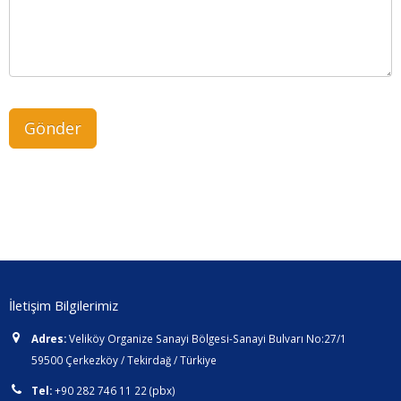
İletişim Bilgilerimiz
Adres:
Veliköy Organize Sanayi Bölgesi-Sanayi Bulvarı No:27/1
59500 Çerkezköy / Tekirdağ / Türkiye
Tel:
+90 282 746 11 22 (pbx)